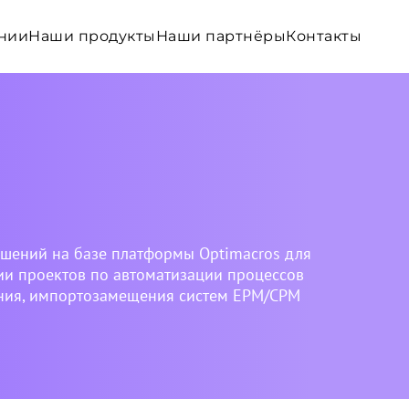
нии
Наши продукты
Наши партнёры
Контакты
ешений на базе платформы Optimacros для
ии проектов по автоматизации процессов
ния, импортозамещения систем EPM/CPM