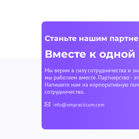
Станьте нашим партн
Вместе к одной
Мы верим в силу сотрудничества и зн
мы работаем вместе. Партнерство - эт
Напишите нам на корпоративную почт
сотрудничество.
info@ompracticum.com