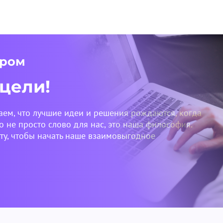
ером
 цели!
аем, что лучшие идеи и решения рождаются, когда
о не просто слово для нас, это наша философия.
у, чтобы начать наше взаимовыгодное