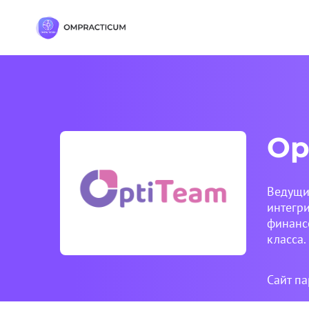
Op
Ведущи
интегр
финанс
класса.
Сайт п