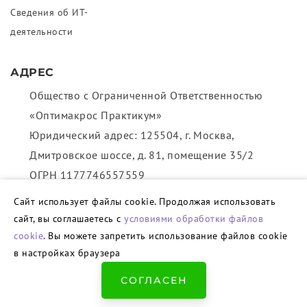
Сведения об ИТ-
деятельности
АДРЕС
Общество с Ограниченной Ответственностью
«Оптимакрос Практикум»
Юридический адрес: 125504, г. Москва,
Дмитровское шоссе, д. 81, помещение 35/2
ОГРН 1177746557559
ИНН 7736306590
Сайт использует файлы cookie. Продолжая использовать
📞
+7 (495) 108 68 58
(09:00 - 18:00)
сайт, вы соглашаетесь с
условиями обработки файлов
📧
info@ompracticum.com
cookie
. Вы можете запретить использование файлов cookie
в настройках браузера
СОГЛАСЕН
All © Copyright by . Optimacros Practicum