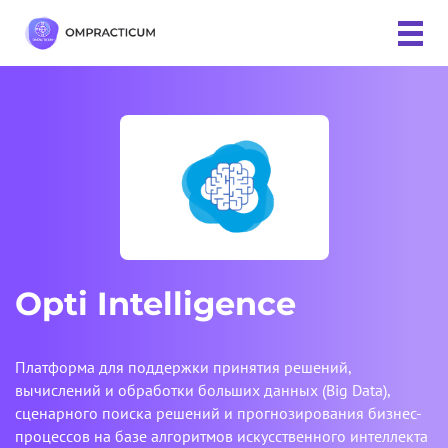
Opti Intelligence
Платформа для поддержки принятия решений,
вычислений и обработки больших данных (Big Data),
сценарного поиска решений и прогнозирования бизнес-
процессов на базе алгоритмов искусственного интеллекта